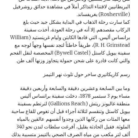
البريطانيين لاقتناء التذاكر أملاً في مشاهدة حدائق روشرفيل
(Rosherville) بغريفساند.
كما سارت رحلة الذهاب في البداية بشكل جيد حيث بلغ
الركاب مقصدهم. إلا أنه في رحلة العودة، أخذت سفينة
برانساس أليس، التي قادها الكابتن وليام غرينستيد (William
R. H. Grinstead)، طريقاً خاطئاً لتجد نفسها وجهاً لوجه مع
سفينة بيويل كاستل (Bywell Castel) المخصصة لنقل الفحم
والتي كانت قادرة على شحن حمولة يتجاوز وزنها ألف طن.
رسم كاريكاتيري ساخر حول تلوث نهر التيمز
وما بين السابعة وعشرين دقيقة والسابعة وأربعين دقيقة
مساء يوم 3 سبتمبر 1878، دخلت سفينة برانساس أليس
منطقة غاليونز ريتش (Gallions Reach) لترتطم بسفينة
بيويل كاستل وتنقسم لثلاثة أجزاء قبل أن تغوص للقاع ساحبة
معها المئات من ركابها الذين وجدوا أنفسهم عالقين بالمياه
الملوثة. فقبل الحادثة بقليل، أفرغت سلطات لندن نحو 340
ألف لتر مكعب من مياه الصرف الصحي بالتيمز متسببة بذلك