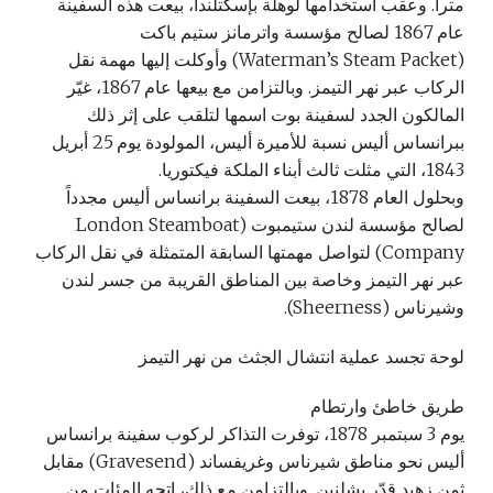
متراً. وعقب استخدامها لوهلة بإسكتلندا، بيعت هذه السفينة
عام 1867 لصالح مؤسسة واترمانز ستيم باكت
(Waterman’s Steam Packet) وأوكلت إليها مهمة نقل
الركاب عبر نهر التيمز. وبالتزامن مع بيعها عام 1867، غيّر
المالكون الجدد لسفينة بوت اسمها لتلقب على إثر ذلك
ببرانساس أليس نسبة للأميرة أليس، المولودة يوم 25 أبريل
1843، التي مثلت ثالث أبناء الملكة فيكتوريا.
وبحلول العام 1878، بيعت السفينة برانساس أليس مجدداً
لصالح مؤسسة لندن ستيمبوت (London Steamboat
Company) لتواصل مهمتها السابقة المتمثلة في نقل الركاب
عبر نهر التيمز وخاصة بين المناطق القريبة من جسر لندن
وشيرناس (Sheerness).
لوحة تجسد عملية انتشال الجثث من نهر التيمز
طريق خاطئ وارتطام
يوم 3 سبتمبر 1878، توفرت التذاكر لركوب سفينة برانساس
أليس نحو مناطق شيرناس وغريفساند (Gravesend) مقابل
ثمن زهيد قدّر بشلنين. وبالتزامن مع ذلك، اتجه المئات من