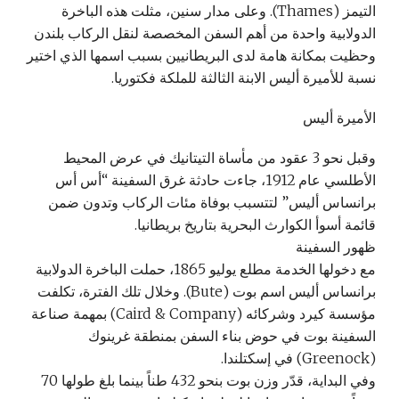
التيمز (Thames). وعلى مدار سنين، مثلت هذه الباخرة
الدولابية واحدة من أهم السفن المخصصة لنقل الركاب بلندن
وحظيت بمكانة هامة لدى البريطانيين بسبب اسمها الذي اختير
نسبة للأميرة أليس الابنة الثالثة للملكة فكتوريا.
الأميرة أليس
وقبل نحو 3 عقود من مأساة التيتانيك في عرض المحيط
الأطلسي عام 1912، جاءت حادثة غرق السفينة “أس أس
برانساس أليس” لتتسبب بوفاة مئات الركاب وتدون ضمن
قائمة أسوأ الكوارث البحرية بتاريخ بريطانيا.
ظهور السفينة
مع دخولها الخدمة مطلع يوليو 1865، حملت الباخرة الدولابية
برانساس أليس اسم بوت (Bute). وخلال تلك الفترة، تكلفت
مؤسسة كيرد وشركائه (Caird & Company) بمهمة صناعة
السفينة بوت في حوض بناء السفن بمنطقة غرينوك
(Greenock) في إسكتلندا.
وفي البداية، قدّر وزن بوت بنحو 432 طناً بينما بلغ طولها 70