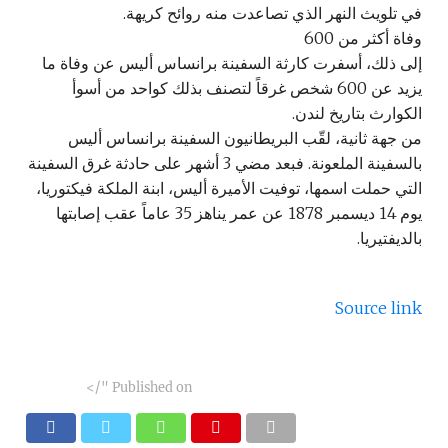
في تلويث النهر الذي تصاعدت منه روائح كريهة.
وفاة أكثر من 600
إلى ذلك، أسفرت كارثة السفينة برانساس أليس عن وفاة ما
يزيد عن 600 شخص غرقاً لتصنف بذلك كواحد من أسوأ
الكوارث بتاريخ لندن.
من جهة ثانية، لقّب البريطانيون السفينة برانساس أليس
بالسفينة الملعونة. فبعد مضي 3 أشهر على حادثة غرق السفينة
التي حملت اسمها، توفيت الأميرة أليس، ابنة الملكة فيكتوريا،
يوم 14 ديسمبر 1878 عن عمر يناهز 35 عاماً عقب إصابتها
بالديفتيريا.
Source link
"/>
Published on