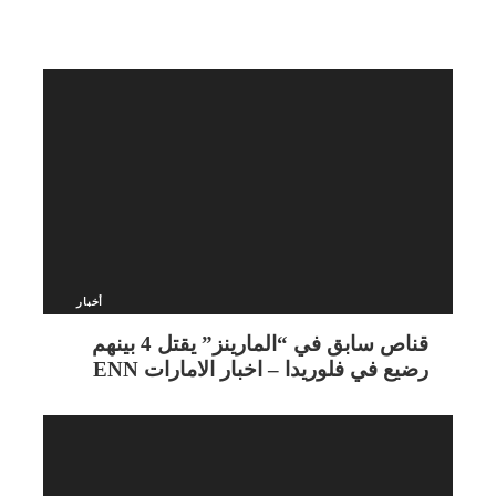
أخبار
قناص سابق في “المارينز” يقتل 4 بينهم
رضيع في فلوريدا – اخبار الامارات ENN