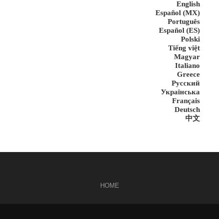
English
Español (MX)
Português
Español (ES)
Polski
Tiếng việt
Magyar
Italiano
Greece
Русский
Українська
Français
Deutsch
中文
HOME