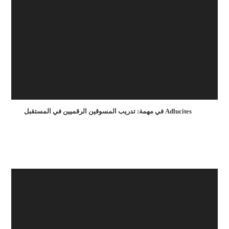
Adlucites في مهمة: تدريب المسوقين الرقميين في المستقبل